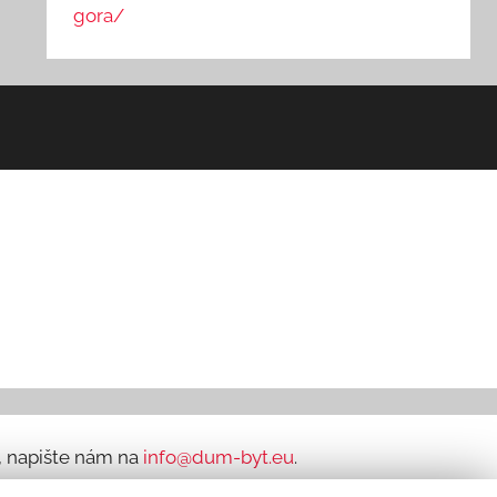
gora/
ů, napište nám na
info@dum-byt.eu
.