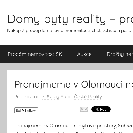
Přejít
k
Domy byty reality – p
obsahu
Nákup / prodej domů, bytů, nemovitostí, chat, zahrad a pozem
Prodám nemovitost SK
Aukce
Dražby nem
Pronajmeme v Olomouci ne
Publikováno:
21.6.2013
Autor:
České Reality
Follow
Pronajmeme v Olomouci nebytové prostory, Schweitz