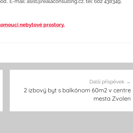
od.. E-mail: asist@realaconsulting.cz, tel: 602 438349,
omouci nebytové prostory.
Další příspěvek
2 izbový byt s balkónom 60m2 v centre
mesta Zvolen