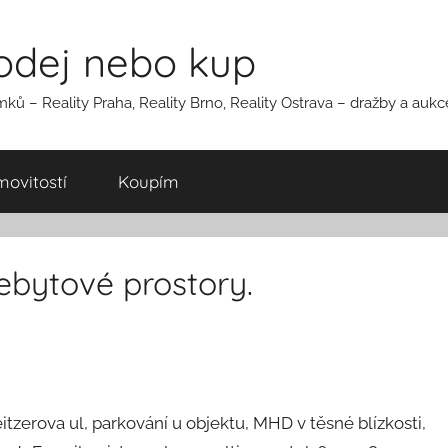
rodej nebo kup
ků – Reality Praha, Reality Brno, Reality Ostrava – dražby a auk
ovitostí
Koupím
bytové prostory.
erova ul, parkování u objektu, MHD v těsné blízkosti,