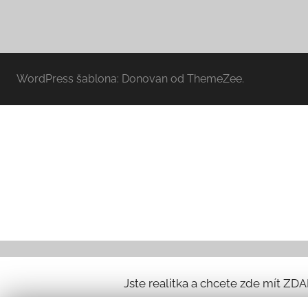
WordPress šablona: Donovan od ThemeZee.
Jste realitka a chcete zde mít ZD