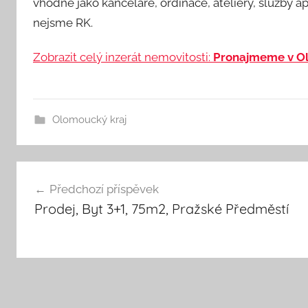
vhodné jako kanceláře, ordinace, ateliéry, služby ap
nejsme RK.
Zobrazit celý inzerát nemovitosti:
Pronajmeme v Ol
Olomoucký kraj
Navigace
Předchozí příspěvek
Prodej, Byt 3+1, 75m2, Pražské Předměstí
pro
příspěvek