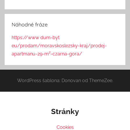
Náhodné fráze
https://www dum-byt
eu/prodam/moravskoslezsky-kraj/prodej-
apartmanu-29-m²-czarna-gora/
WordPress šablona: Donovan od ThemeZee.
Stránky
Cookies