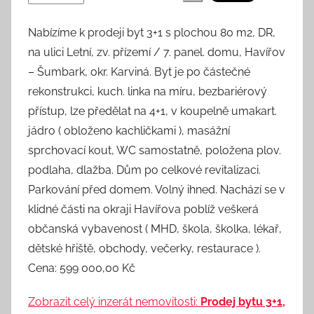
Nabízíme k prodeji byt 3+1 s plochou 80 m2, DR,
na ulici Letní, zv. přízemí / 7. panel. domu, Havířov
– Šumbark, okr. Karviná. Byt je po částečné
rekonstrukci, kuch. linka na míru, bezbariérový
přístup, lze předělat na 4+1, v koupelně umakart.
jádro ( obloženo kachličkami ), masážní
sprchovací kout, WC samostatně, položena plov.
podlaha, dlažba. Dům po celkové revitalizaci.
Parkování před domem. Volný ihned. Nachází se v
klidné části na okraji Havířova poblíž veškerá
občanská vybavenost ( MHD, škola, školka, lékař,
dětské hřiště, obchody, večerky, restaurace ).
Cena: 599 000,00 Kč
Zobrazit celý inzerát nemovitosti:
Prodej bytu 3+1,