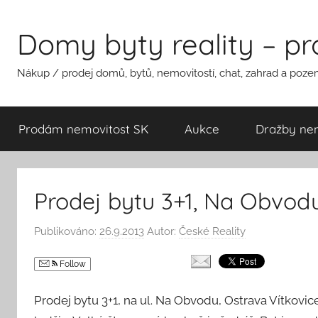
Přejít
k
Domy byty reality – p
obsahu
Nákup / prodej domů, bytů, nemovitostí, chat, zahrad a pozem
Prodám nemovitost SK
Aukce
Dražby nem
Prodej bytu 3+1, Na Obvodu
Publikováno:
26.9.2013
Autor:
České Reality
Follow
Prodej bytu 3+1, na ul. Na Obvodu, Ostrava Vítkovic