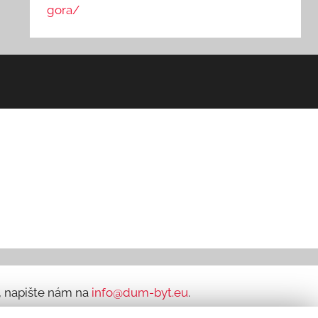
gora/
ů, napište nám na
info@dum-byt.eu
.