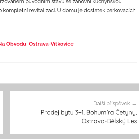
v udržovaném původním stavu se zánovní kuchyňskou
o kompletní revitalizaci. U domu je dostatek parkovacích
 Na Obvodu, Ostrava-Vítkovice
Další příspěvek
Prodej bytu 3+1, Bohumíra Četyny,
Ostrava-Bělský Les