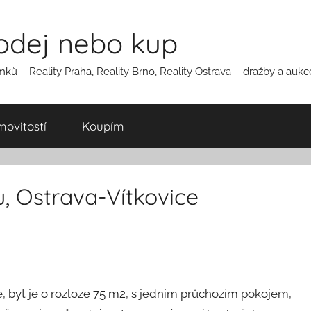
rodej nebo kup
ků – Reality Praha, Reality Brno, Reality Ostrava – dražby a auk
ovitostí
Koupím
, Ostrava-Vítkovice
e, byt je o rozloze 75 m2, s jedním průchozím pokojem,