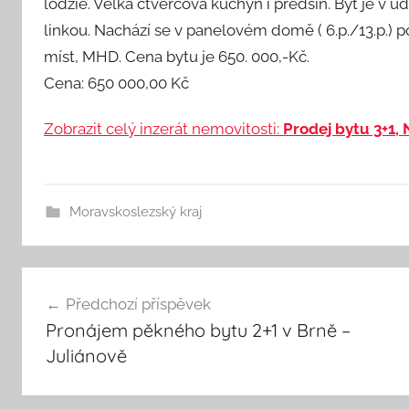
lodžie. Velká čtvercová kuchyň i předsíň. Byt je 
linkou. Nachází se v panelovém domě ( 6.p./13.p.) p
míst, MHD. Cena bytu je 650. 000,-Kč.
Cena: 650 000,00 Kč
Zobrazit celý inzerát nemovitosti:
Prodej bytu 3+1,
Moravskoslezský kraj
Navigace
Předchozí příspěvek
Pronájem pěkného bytu 2+1 v Brně –
pro
Juliánově
příspěvek