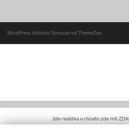
WordPress šablona: Donovan od ThemeZee.
Jste realitka a chcete zde mít ZD