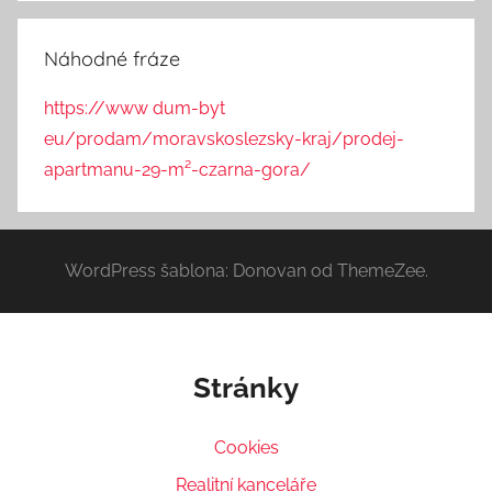
Náhodné fráze
https://www dum-byt
eu/prodam/moravskoslezsky-kraj/prodej-
apartmanu-29-m²-czarna-gora/
WordPress šablona: Donovan od ThemeZee.
Stránky
Cookies
Realitní kanceláře