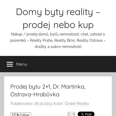
Přejít
Domy byty reality –
k
obsahu
prodej nebo kup
Nákup / prodej domů, bytů, nemovitostí, chat, zahrad a
pozemků – Reality Praha, Reality Brno, Reality Ostrava –
dražby a aukce nemovitostí
Menu
Prodej bytu 2+1, Dr. Martínka,
Ostrava-Hrabůvka
Publikováno:
26.10.2013
Autor:
České Reality
Follow