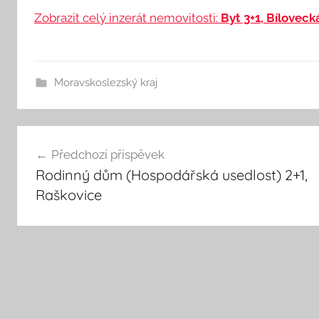
Zobrazit celý inzerát nemovitosti:
Byt 3+1, Bíloveck
Moravskoslezský kraj
Navigace
Předchozí příspěvek
Rodinný dům (Hospodářská usedlost) 2+1,
pro
Raškovice
příspěvek