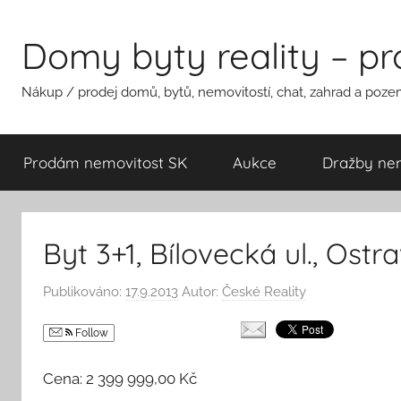
Přejít
k
Domy byty reality – p
obsahu
Nákup / prodej domů, bytů, nemovitostí, chat, zahrad a pozem
Prodám nemovitost SK
Aukce
Dražby nem
Byt 3+1, Bílovecká ul., Ostr
Publikováno:
17.9.2013
Autor:
České Reality
Follow
Cena: 2 399 999,00 Kč