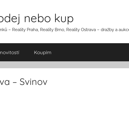
rodej nebo kup
ků – Reality Praha, Reality Brno, Reality Ostrava – dražby a auk
ovitostí
Koupím
ava – Svinov