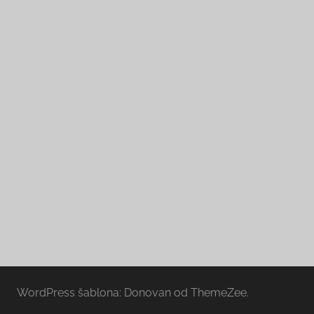
WordPress šablona: Donovan od ThemeZee.