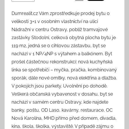
Dumrealit.cz Vám zprostředkuje prodej bytu o
velikosti 3+1 v osobním vlastnictví na ulici
Nádražní v centru Ostravy, poblíž tramvajové
zastávky Stodolní, celková obytná plocha bytu je
119 m2, jedná se o cihlovou zástavbu, byt se
nachází v 1 NP/4NP s výtahem a balkónem. Byt
prošel částečnou rekonstrukcí: nová kuchyňská
linka se spotřebiči – myčka, pračka, kombinovaný
sporák, dále nové omítky, nová elektřina a dlažba.
V pokojích jsou parkety. Uvolnění po dohodě.
Veškerá občanská vybavenost v dosahu, byt se
nachází v samém centru Ostravy, kde najdete
banky, poštu, OD Laso, kavárny, restaurace, OC
Nová Karolína, MHD přímo před domem, divadla,
kina, škola, školka, výstaviště. V případě zájmu o