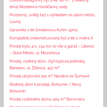
Luxusní designový byt 2+kk, 80 m², 2 balkóny
6m2| Rezidence Havlíčkovy sady
Prostorný, světlý byt s výhledem na staré město,
Louny
Garsonka 1+kk Smetanova Kuřim 25m2
Kompletně zrekonstruovaný byt 2+kk u metra A
Prodej bytu 4+1, 134 m2 ve vile a garáž – Liberec
– Staré Město, ul. Mozartova
Prodej, rodinný dům, čtyři bytové jednotky,
Benešov, ul. Žižkova, 457 m²
Prodej ubytování 220 m² Nezdice na Šumavě
Rodinný dům k prodeji, Bohumín / Nový
Bohumín
Prodej rodinného domu 464 m² Borovnice