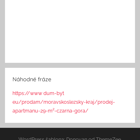
Náhodné fráze
https://www dum-byt
eu/prodam/moravskoslezsky-kraj/prodej-
apartmanu-29-m²-czarna-gora/
WordPress šablona: Donovan od ThemeZee.