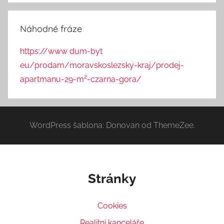
Náhodné fráze
https://www dum-byt
eu/prodam/moravskoslezsky-kraj/prodej-
apartmanu-29-m²-czarna-gora/
WordPress šablona: Donovan od ThemeZee.
Stránky
Cookies
Realitní kanceláře