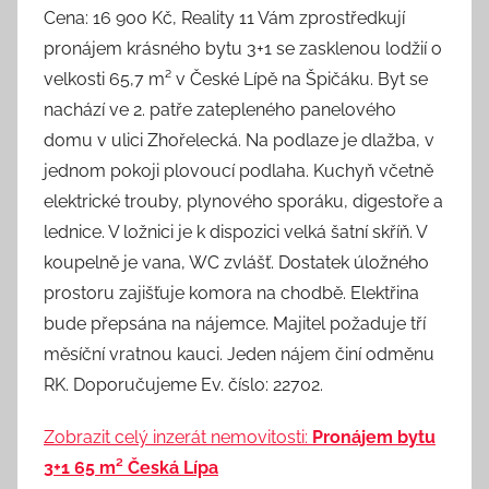
Cena: 16 900 Kč, Reality 11 Vám zprostředkují
pronájem krásného bytu 3+1 se zasklenou lodžií o
velkosti 65,7 m² v České Lípě na Špičáku. Byt se
nachází ve 2. patře zatepleného panelového
domu v ulici Zhořelecká. Na podlaze je dlažba, v
jednom pokoji plovoucí podlaha. Kuchyň včetně
elektrické trouby, plynového sporáku, digestoře a
lednice. V ložnici je k dispozici velká šatní skříň. V
koupelně je vana, WC zvlášť. Dostatek úložného
prostoru zajišťuje komora na chodbě. Elektřina
bude přepsána na nájemce. Majitel požaduje tří
měsíční vratnou kauci. Jeden nájem činí odměnu
RK. Doporučujeme Ev. číslo: 22702.
Zobrazit celý inzerát nemovitosti:
Pronájem bytu
3+1 65 m² Česká Lípa