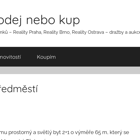
rodej nebo kup
ků – Reality Praha, Reality Brno, Reality Ostrava – dražby a auk
ovitostí
Koupím
ředměstí
 prostorný a světlý byt 2+1 o výměře 65 m, který se