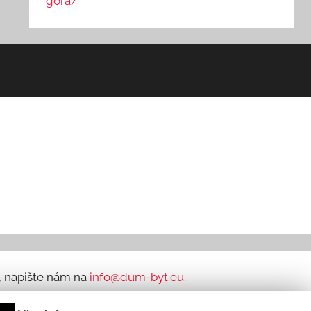
gora/
ů, napište nám na
info@dum-byt.eu
.