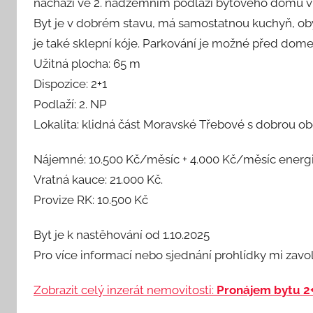
nachází ve 2. nadzemním podlaží bytového domu v
Byt je v dobrém stavu, má samostatnou kuchyň, obý
je také sklepní kóje. Parkování je možné před dom
Užitná plocha: 65 m
Dispozice: 2+1
Podlaží: 2. NP
Lokalita: klidná část Moravské Třebové s dobrou o
Nájemné: 10.500 Kč/měsíc + 4.000 Kč/měsíc energi
Vratná kauce: 21.000 Kč.
Provize RK: 10.500 Kč
Byt je k nastěhování od 1.10.2025
Pro více informací nebo sjednání prohlídky mi zavol
Zobrazit celý inzerát nemovitosti:
Pronájem bytu 2