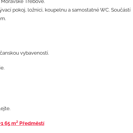
 Moravské Třebové.
vací pokoj, ložnici, koupelnu a samostatné WC. Součástí
em.
bčanskou vybaveností.
e.
ejte.
+1 65 m² Předměstí