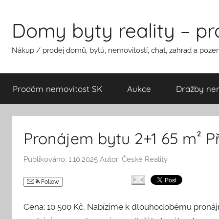
Přejít
k
Domy byty reality – p
obsahu
Nákup / prodej domů, bytů, nemovitostí, chat, zahrad a pozem
Prodám nemovitost SK
Aukce
Dražby nem
Pronájem bytu 2+1 65 m² P
Publikováno:
1.10.2025
Autor:
České Reality
Follow
Cena: 10 500 Kč, Nabízíme k dlouhodobému pronájmu