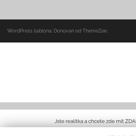
WordPress šablona: Donovan od ThemeZee.
Jste realitka a chcete zde mít ZD