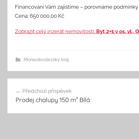
Financování Vám zajistíme – porovnáme podmínky b
Cena: 650 000,00 Kč
Zobrazit celý inzerát nemovitosti:
Byt 2+1 v os. vl.,
Moravskoslezský kraj
Navigace
Předchozí příspěvek
Prodej chalupy 150 m² Bílá
pro
příspěvek