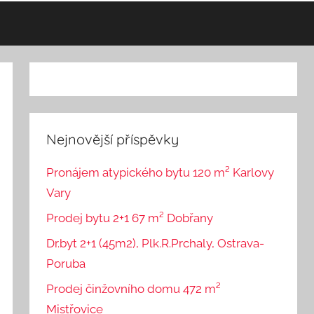
Nejnovější příspěvky
Pronájem atypického bytu 120 m² Karlovy
Vary
Prodej bytu 2+1 67 m² Dobřany
Dr.byt 2+1 (45m2), Plk.R.Prchaly, Ostrava-
Poruba
Prodej činžovního domu 472 m²
Mistřovice