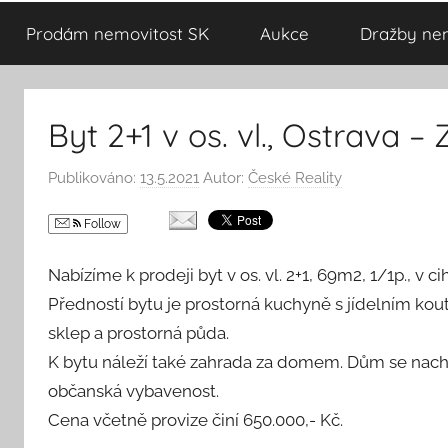
Prodám nemovitost SK
Aukce
Dražby nem
Byt 2+1 v os. vl., Ostrava –
Publikováno:
13.5.2021
Autor:
České Reality
Follow
Nabízíme k prodeji byt v os. vl. 2+1, 69m2, 1/1p., v
Předností bytu je prostorná kuchyně s jídelním kou
sklep a prostorná půda.
K bytu náleží také zahrada za domem. Dům se nachází
občanská vybavenost.
Cena včetně provize činí 650.000,- Kč.