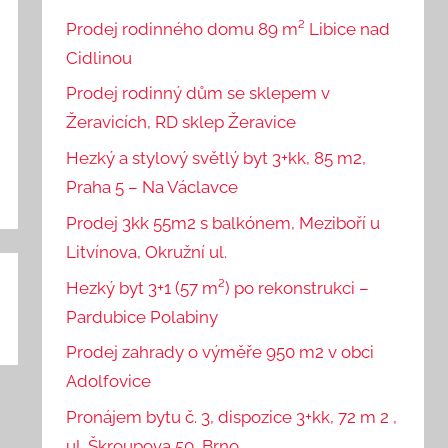
Prodej rodinného domu 89 m² Libice nad
Cidlinou
Prodej rodinný dům se sklepem v
Žeravicích, RD sklep Žeravice
Hezký a stylový světlý byt 3+kk, 85 m2,
Praha 5 – Na Václavce
Prodej 3kk 55m2 s balkónem, Meziboří u
Litvínova, Okružní ul.
Hezký byt 3+1 (57 m²) po rekonstrukci –
Pardubice Polabiny
Prodej zahrady o výměře 950 m2 v obci
Adolfovice
Pronájem bytu č. 3, dispozice 3+kk, 72 m 2 ,
ul. Škroupova 50, Brno