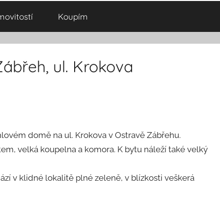
ovitostí
Koupím
 Zábřeh, ul. Krokova
 cihlovém domě na ul. Krokova v Ostravě Zábřehu.
tem, velká koupelna a komora. K bytu náleží také velký
 v klidné lokalitě plné zeleně, v blízkosti veškerá