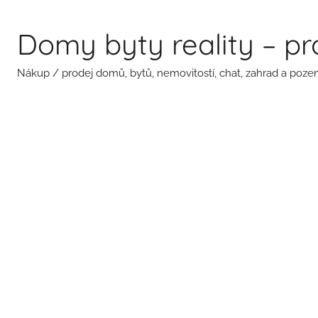
Přejít
k
Domy byty reality – p
obsahu
Nákup / prodej domů, bytů, nemovitostí, chat, zahrad a pozem