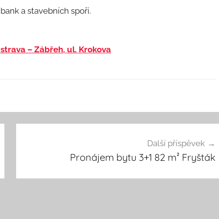
ank a stavebních spoři.
 Ostrava – Zábřeh, ul. Krokova
Další příspěvek
Pronájem bytu 3+1 82 m² Fryšták