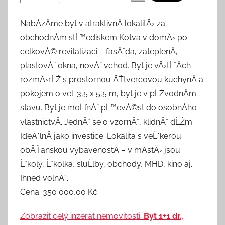
NabĂ­zĂ­me byt v atraktivnĂ­ lokalitÄ› za
obchodnĂ­m stĹ™ediskem Kotva v domÄ› po
celkovĂ© revitalizaci – fasĂˇda, zateplenĂ­,
plastovĂˇ okna, novĂ˝ vchod. Byt je vÄ›tĹˇĂ­ch
rozmÄ›rĹŻ s prostornou ÄŤtvercovou kuchynĂ­ a
pokojem o vel. 3,5 x 5,5 m, byt je v pĹŻvodnĂ­m
stavu. Byt je moĹľnĂ˝ pĹ™evĂ©st do osobnĂ­ho
vlastnictvĂ­. JednĂˇ se o vzornĂ˝, klidnĂ˝ dĹŻm.
IdeĂˇlnĂ­ jako investice. Lokalita s veĹˇkerou
obÄŤanskou vybavenostĂ­ – v mĂ­stÄ› jsou
Ĺˇkoly, Ĺˇkolka, sluĹľby, obchody, MHD, kino aj.
Ihned volnĂ˝.
Cena: 350 000,00 Kč
Zobrazit celý inzerát nemovitosti:
Byt 1+1 dr.,