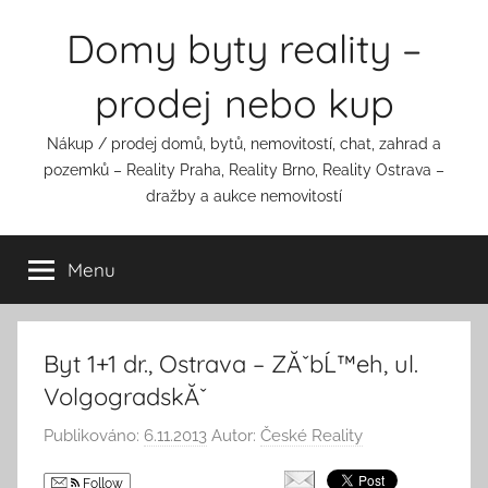
Přejít
Domy byty reality –
k
obsahu
prodej nebo kup
Nákup / prodej domů, bytů, nemovitostí, chat, zahrad a
pozemků – Reality Praha, Reality Brno, Reality Ostrava –
dražby a aukce nemovitostí
Menu
Byt 1+1 dr., Ostrava – ZĂˇbĹ™eh, ul.
VolgogradskĂˇ
Publikováno:
6.11.2013
Autor:
České Reality
Follow