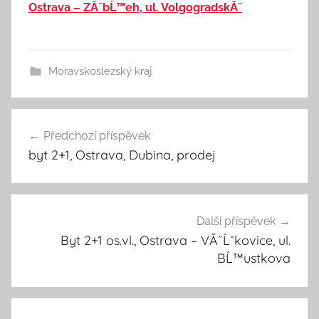
Ostrava – ZĂˇbĹ™eh, ul. VolgogradskĂˇ
Moravskoslezský kraj
Předchozí příspěvek
Navigace
byt 2+1, Ostrava, Dubina, prodej
pro
příspěvek
Další příspěvek
Byt 2+1 os.vl., Ostrava – VĂ˝Ĺˇkovice, ul.
BĹ™ustkova